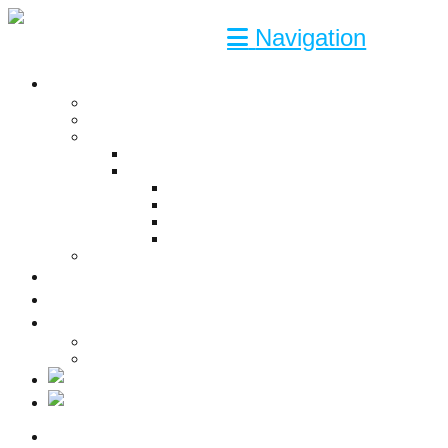
Navigation
YDELSER
Engineering
Consultant
Solutions
Automatisering
CAD-Software Link-it
Link-It® – Manage Properties
Link-It® – Publish Documents
Link-It® – Design Logic
Link-It® – Design Robot
Turnkey
KOMPETENCER
CASES
OM OS
Kontakt
Job
YDELSER