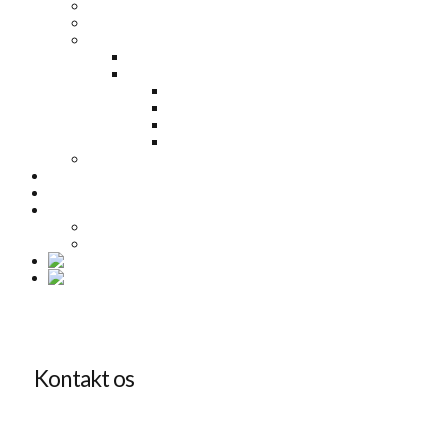
Engineering
Consultant
Solutions
Automatisering
CAD-Software Link-it
Link-It® – Manage Properties
Link-It® – Publish Documents
Link-It® – Design Logic
Link-It® – Design Robot
Turnkey
KOMPETENCER
CASES
OM OS
Kontakt
Job
Kontakt os