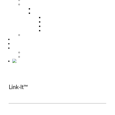
Solutions
Automatisering
CAD-Software Link-it
Link-It® – Manage Properties
Link-It® – Publish Documents
Link-It® – Design Logic
Link-It® – Design Robot
Turnkey
KOMPETENCER
CASES
OM OS
Kontakt
Job
Link-It™