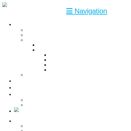
Navigation
YDELSER
Engineering
Consultant
Solutions
Automatisering
CAD-Software Link-it
Link-It® – Manage Properties
Link-It® – Publish Documents
Link-It® – Design Logic
Link-It® – Design Robot
Turnkey
KOMPETENCER
CASES
OM OS
Kontakt
Job
YDELSER
Engineering
Consultant