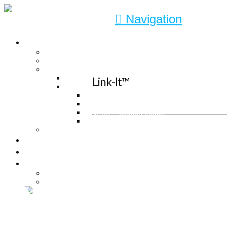
Navigation
YDELSER
Engineering
Consultant
Solutions
Automatisering
Link-It™
CAD-Software Link-it
Link-It® – Manage Properties
Link-It® – Publish Documents
Link-It® – Design Logic
Link-It® – Design Robot
Turnkey
KOMPETENCER
CASES
OM OS
Kontakt
Job
YDELSER
Engineering