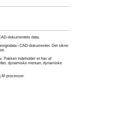
af CAD-dokumentets data.
e designdata i CAD-dokumenter. Det sikrer
et.
ov. Pakken indeholder et hav af
ufelter, dynamiske menuer, dynamiske
PLM-processer.