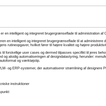
r en intelligent og integreret brugergrænseflade til administration 
ren en intelligent og integreret brugergrænseflade til at administrer
 rutineopgaver, hvilket fører til højere kvalitet og højere produktivit
il forskellige user cases og dermed tilpasses specifikt til jeres beh
hed og alsidig automatiseringen af designdatastyring, herunder: men
 autoformat og værktøjstip.
LM- og ERP-systemer, der automatiserer strømlining af designere 
niske instruktioner
dspunkt