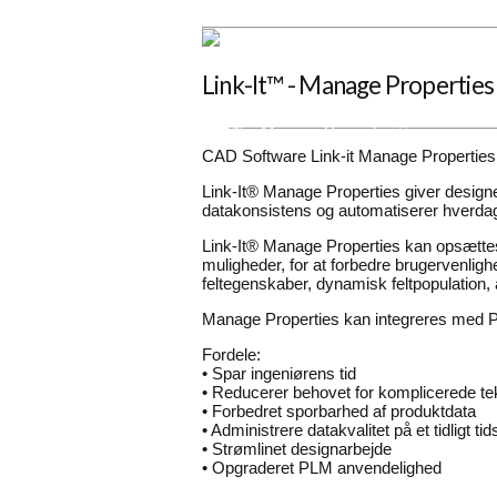
Consultant
Solutions
Automatisering
Link-It™ - Manage Properties
CAD-Software Link-it
Link-It® – Manage Properties
Link-It® – Publish Documents
CAD Software Link-it Manage Properties e
Link-It® – Design Logic
Link-It® – Design Robot
Link-It® Manage Properties giver designe
Turnkey
datakonsistens og automatiserer hverdagens
KOMPETENCER
CASES
Link-It® Manage Properties kan opsættes t
OM OS
muligheder, for at forbedre brugervenlig
feltegenskaber, dynamisk feltpopulation,
Kontakt
Manage Properties kan integreres med P
Job
Fordele:
• Spar ingeniørens tid
• Reducerer behovet for komplicerede tek
• Forbedret sporbarhed af produktdata
• Administrere datakvalitet på et tidligt ti
• Strømlinet designarbejde
• Opgraderet PLM anvendelighed